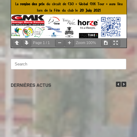
Page
1
/
1
Zoom
100%
Search
for:
DERNIÈRES ACTUS