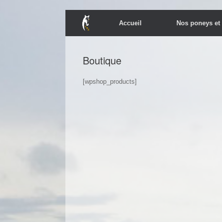
Skip
Accueil
Nos poneys et
to
content
Boutique
[wpshop_products]